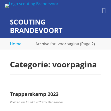
Skip
to
M
content
SCOUTING
BRANDEVOORT
midden in de wijk
Home
Archive for
voorpagina
(Page 2)
Categorie:
voorpagina
Trapperskamp 2023
Posted on
13 okt 2023
by
Beheerder