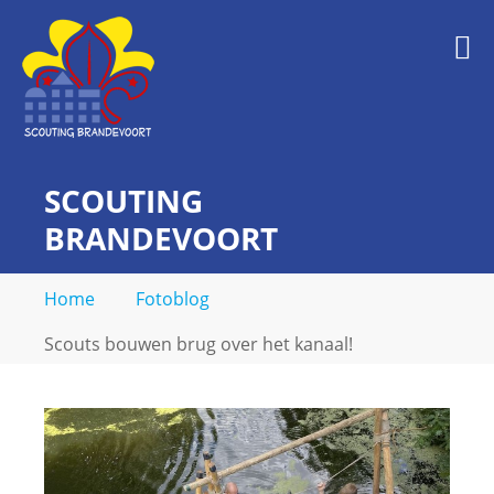
Skip
to
M
content
SCOUTING
BRANDEVOORT
midden in de wijk
Home
Fotoblog
Scouts bouwen brug over het kanaal!