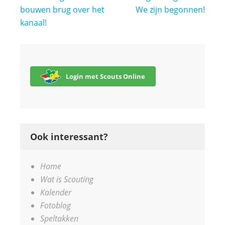
navigatie
bouwen brug over het
We zijn begonnen!
kanaal!
Login met Scouts Online
Ook interessant?
Home
Wat is Scouting
Kalender
Fotoblog
Speltakken