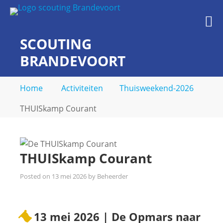
Skip
to
M
content
SCOUTING
BRANDEVOORT
midden in de wijk
Home
Activiteiten
Thuisweekend-2026
THUISkamp Courant
THUISkamp Courant
Posted on
13 mei 2026
by
Beheerder
13 mei 2026 | De Opmars naar